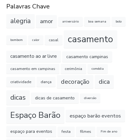
Palavras Chave
alegria
amor
aniversário
boa semana
bolo
casamento
casal
bombom
calor
casamento ao ar livre
casamento campinas
casamento em campinas
cerimônia
comédia
decoração
dica
criatividade
dança
dicas
dicas de casamento
diversão
Espaço Barão
espaço barão eventos
espaço para eventos
festa
filmes
Fim de ano