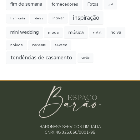
fim de semana
fornecedores
Fotos
gnt
inspiração
inovar
harmonia
ideias
música
mini wedding
noiva
moda
natal
noivos
novidade
Sucesso
tendências de casamento
verão
BARONESA SERVICOS LIMITADA
CNPJ: 48.025.060/0001-95