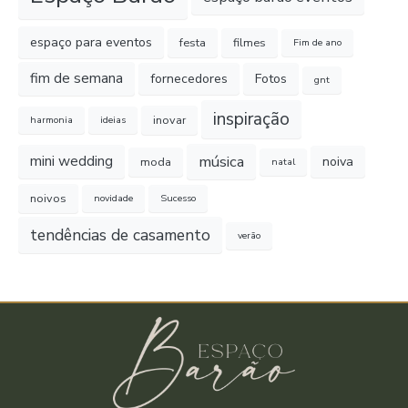
espaço para eventos
festa
filmes
Fim de ano
fim de semana
fornecedores
Fotos
gnt
inspiração
inovar
harmonia
ideias
música
mini wedding
noiva
moda
natal
noivos
novidade
Sucesso
tendências de casamento
verão