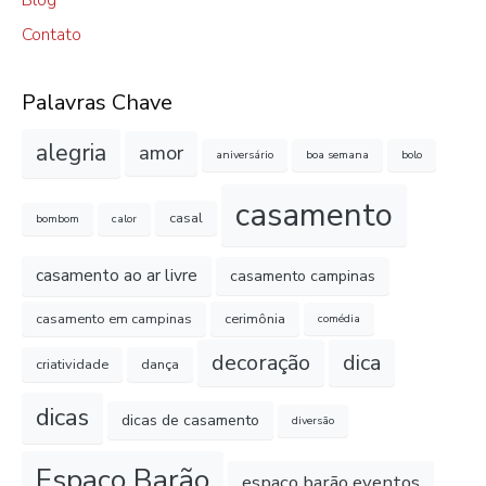
Blog
Contato
Palavras Chave
alegria
amor
aniversário
boa semana
bolo
casamento
casal
bombom
calor
casamento ao ar livre
casamento campinas
casamento em campinas
cerimônia
comédia
decoração
dica
criatividade
dança
dicas
dicas de casamento
diversão
Espaço Barão
espaço barão eventos