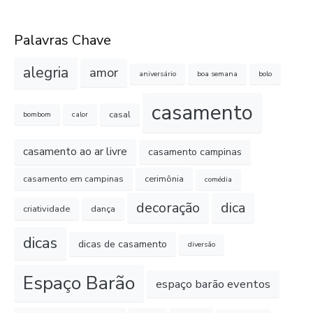
Palavras Chave
alegria
amor
aniversário
boa semana
bolo
casamento
casal
bombom
calor
casamento ao ar livre
casamento campinas
casamento em campinas
cerimônia
comédia
decoração
dica
criatividade
dança
dicas
dicas de casamento
diversão
Espaço Barão
espaço barão eventos