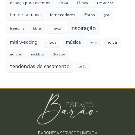
espaço para eventos
festa
filmes
Fim de ano
fim de semana
fornecedores
Fotos
gnt
inspiração
inovar
harmonia
ideias
música
mini wedding
noiva
moda
natal
noivos
novidade
Sucesso
tendências de casamento
verão
BARONESA SERVICOS LIMITADA