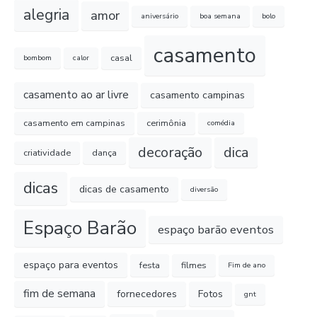
alegria
amor
aniversário
boa semana
bolo
casamento
casal
bombom
calor
casamento ao ar livre
casamento campinas
casamento em campinas
cerimônia
comédia
decoração
dica
criatividade
dança
dicas
dicas de casamento
diversão
Espaço Barão
espaço barão eventos
espaço para eventos
festa
filmes
Fim de ano
fim de semana
fornecedores
Fotos
gnt