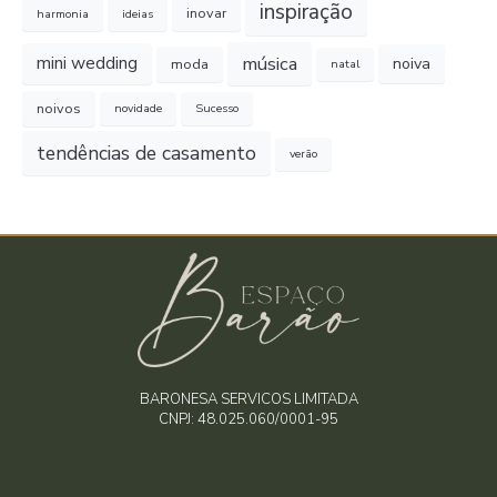
inspiração
inovar
harmonia
ideias
música
mini wedding
noiva
moda
natal
noivos
novidade
Sucesso
tendências de casamento
verão
BARONESA SERVICOS LIMITADA
CNPJ: 48.025.060/0001-95