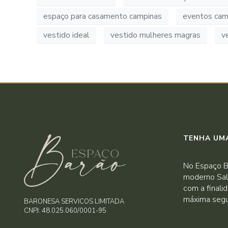
espaço para casamento campinas
eventos cam
vestido ideal
vestido mulheres magras
v
TENHA UMA
No Espaço B
moderno Sal
com a finali
máxima segu
BARONESA SERVICOS LIMITADA
CNPJ: 48.025.060/0001-95