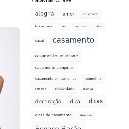
Palavras Chave
alegria
amor
aniversário
boa semana
bolo
bombom
calor
casamento
casal
casamento ao ar livre
casamento campinas
casamento em campinas
cerimônia
criatividade
dança
comédia
dicas
decoração
dica
dicas de casamento
diversão
Espaço Barão