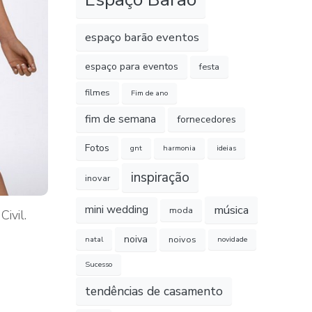
espaço barão eventos
espaço para eventos
festa
filmes
Fim de ano
fim de semana
fornecedores
Fotos
gnt
harmonia
ideias
inspiração
inovar
música
mini wedding
moda
ivil.
noiva
noivos
natal
novidade
Sucesso
tendências de casamento