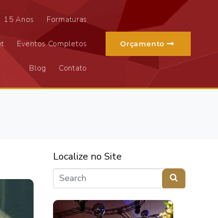
15 Anos
Formaturas
et
Eventos Completos
Orçamento
Blog
Contato
Localize no Site