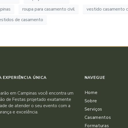
pinas
roupa para casamento civil
vestido casamento ci
estidos de casamento
 EXPERIÊNCIA ÚNICA
NAVEGUE
Home
arão em Campinas você encontra um
ão de Festas projetado exatamente
Sobre
dade de atender o seu evento com a
Serviços
rança e excelência.
Casamentos
Formaturas