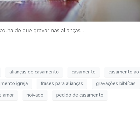
escolha do que gravar nas alianças…
alianças de casamento
casamento
casamento ao a
amento igreja
frases para alianças
gravações biblícas
e amor
noivado
pedido de casamento