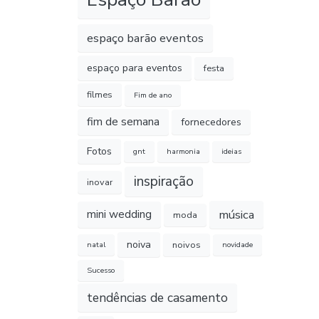
espaço barão eventos
espaço para eventos
festa
filmes
Fim de ano
fim de semana
fornecedores
Fotos
gnt
harmonia
ideias
inspiração
inovar
música
mini wedding
moda
noiva
noivos
natal
novidade
Sucesso
tendências de casamento