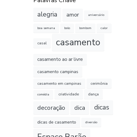
Palavras Chave
alegria
amor
aniversário
boa semana
bolo
bombom
calor
casamento
casal
casamento ao ar livre
casamento campinas
casamento em campinas
cerimônia
criatividade
dança
comédia
dicas
decoração
dica
dicas de casamento
diversão
Espaço Barão