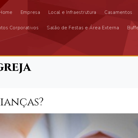
Home
Empresa
Local e Infraestrutura
Casamentos
tos Corporativos
Salão de Festas e Área Externa
Buff
greja
lianças?