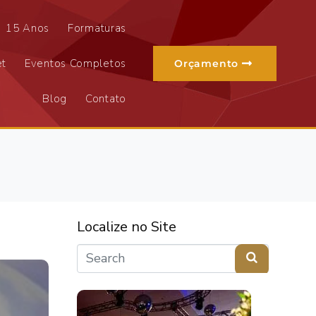
15 Anos
Formaturas
et
Eventos Completos
Orçamento
Blog
Contato
Localize no Site