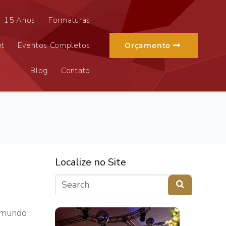
15 Anos
Formaturas
et
Eventos Completos
Orçamento
Blog
Contato
Localize no Site
o mundo