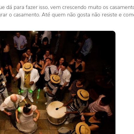
ue dá para fazer isso, vem crescendo muito os casament
rar o casamento. Até quem não gosta não resiste e com