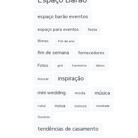
espaço barão eventos
espaço para eventos
festa
filmes
Fim de ano
fim de semana
fornecedores
Fotos
gnt
harmonia
ideias
inspiração
inovar
música
mini wedding
moda
noiva
noivos
natal
novidade
Sucesso
tendências de casamento