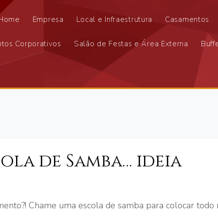
Home
Empresa
Local e Infraestrutura
Casamentos
tos Corporativos
Salão de Festas e Área Externa
Buff
la de Samba… ideia
samento?! Chame uma escola de samba para colocar tod