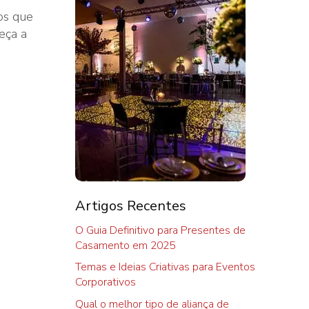
os que
eça a
Artigos Recentes
O Guia Definitivo para Presentes de
Casamento em 2025
Temas e Ideias Criativas para Eventos
Corporativos
Qual o melhor tipo de aliança de