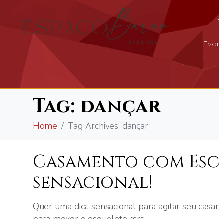
Even
Tag:
dançar
Home
Tag Archives: dançar
Casamento com Esco
sensacional!
Quer uma dica sensacional para agitar seu ca
para mexer o esqueleto rsrs