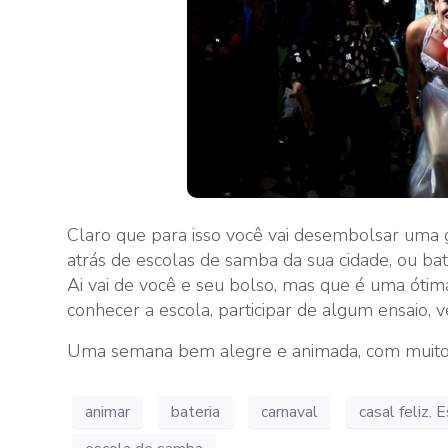
Claro que para isso você vai desembolsar uma 
atrás de escolas de samba da sua cidade, ou bat
Ai vai de você e seu bolso, mas que é uma ótim
conhecer a escola, participar de algum ensaio, 
Uma semana bem alegre e animada, com muito 
animar
bateria
carnaval
casal feliz.