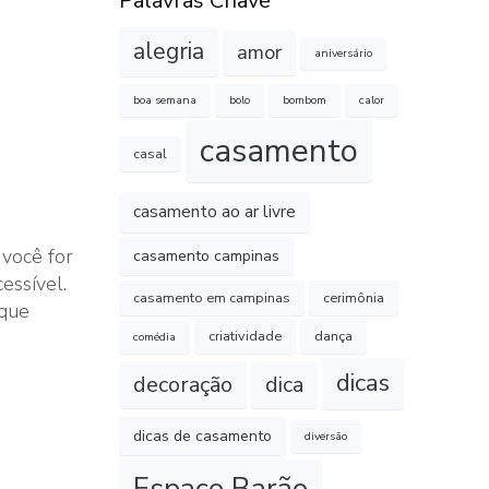
Palavras Chave
alegria
amor
aniversário
boa semana
bolo
bombom
calor
casamento
casal
casamento ao ar livre
 você for
casamento campinas
essível.
casamento em campinas
cerimônia
sque
criatividade
dança
comédia
dicas
decoração
dica
dicas de casamento
diversão
Espaço Barão