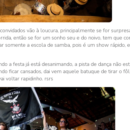
 convidados vão à loucura, principalmente se for surpres
orrida, então se for um sonho seu e do noivo, tem que co
tar somente a escola de samba, pois é um show rápido, e 
o a festa já está desanimando, a pista de dança não est
o ficar cansados, dai vem aquele batuque de tirar o fô
i voltar rapidinho. rsrs