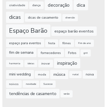
decoração
dica
criatividade
dança
dicas
dicas de casamento
diversão
Espaço Barão
espaço barão eventos
espaço para eventos
festa
filmes
Fim de ano
fim de semana
fornecedores
Fotos
gnt
inspiração
inovar
harmonia
ideias
música
mini wedding
noiva
moda
natal
noivos
novidade
Sucesso
tendências de casamento
verão