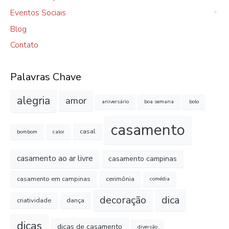
Eventos Sociais
Blog
Contato
Palavras Chave
alegria
amor
aniversário
boa semana
bolo
casamento
casal
bombom
calor
casamento ao ar livre
casamento campinas
casamento em campinas
cerimônia
comédia
decoração
dica
criatividade
dança
dicas
dicas de casamento
diversão