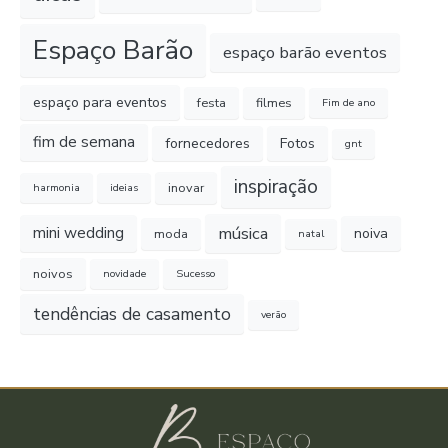
Espaço Barão
espaço barão eventos
espaço para eventos
festa
filmes
Fim de ano
fim de semana
fornecedores
Fotos
gnt
inspiração
inovar
harmonia
ideias
música
mini wedding
noiva
moda
natal
noivos
novidade
Sucesso
tendências de casamento
verão