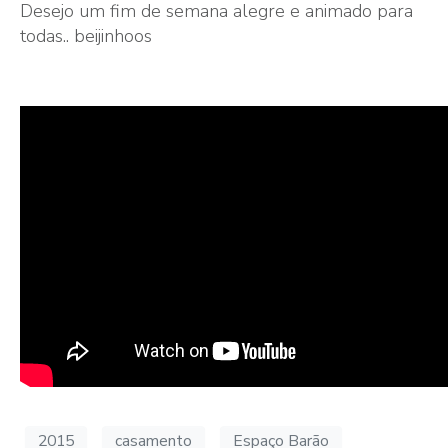
Desejo um fim de semana alegre e animado para
todas.. beijinhoos
2015
casamento
Espaço Barão