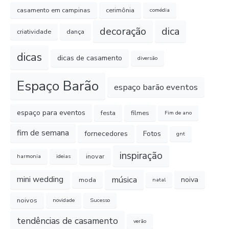
casamento em campinas
cerimônia
comédia
decoração
dica
criatividade
dança
dicas
dicas de casamento
diversão
Espaço Barão
espaço barão eventos
espaço para eventos
festa
filmes
Fim de ano
fim de semana
fornecedores
Fotos
gnt
inspiração
inovar
harmonia
ideias
música
mini wedding
noiva
moda
natal
noivos
novidade
Sucesso
tendências de casamento
verão